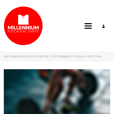
Toggle navig
MILLENNIUM EDUCATION CENTRE
>
ΠΡΟΓΡΑΜΜΑ ΣΠΟΥΔΩΝ
>
ΛΟΓΙΣΤΙΚΉ