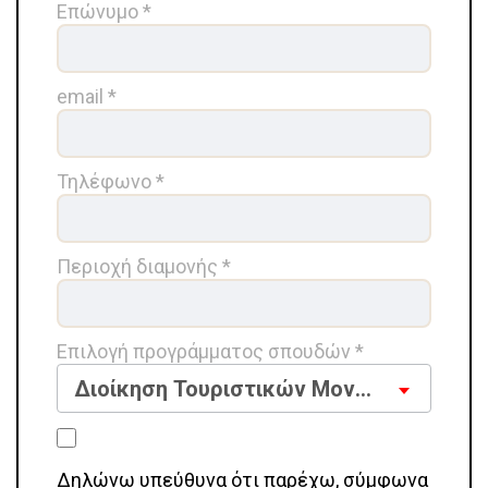
Επώνυμο *
email *
Τηλέφωνο *
Περιοχή διαμονής *
Επιλογή προγράμματος σπουδών *
Διοίκηση Τουριστικών Μονάδων
Δηλώνω υπεύθυνα ότι παρέχω, σύμφωνα