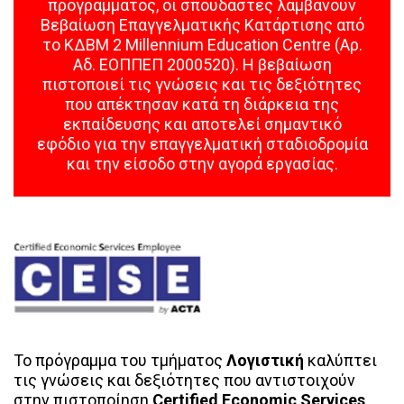
προγράμματος, οι σπουδαστές λαμβάνουν
Βεβαίωση Επαγγελματικής Κατάρτισης από
το ΚΔΒΜ 2 Millennium Education Centre (Αρ.
Αδ. ΕΟΠΠΕΠ 2000520). Η βεβαίωση
πιστοποιεί τις γνώσεις και τις δεξιότητες
που απέκτησαν κατά τη διάρκεια της
εκπαίδευσης και αποτελεί σημαντικό
εφόδιο για την επαγγελματική σταδιοδρομία
και την είσοδο στην αγορά εργασίας.
Το πρόγραμμα του τμήματος
Λογιστική
καλύπτει
τις γνώσεις και δεξιότητες που αντιστοιχούν
στην πιστοποίηση
Certified Economic Services