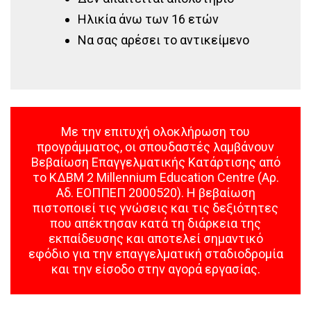
Ηλικία άνω των 16 ετών
Να σας αρέσει το αντικείμενο
Με την επιτυχή ολοκλήρωση του
προγράμματος, οι σπουδαστές λαμβάνουν
Βεβαίωση Επαγγελματικής Κατάρτισης από
το ΚΔΒΜ 2 Millennium Education Centre (Αρ.
Αδ. ΕΟΠΠΕΠ 2000520). Η βεβαίωση
πιστοποιεί τις γνώσεις και τις δεξιότητες
που απέκτησαν κατά τη διάρκεια της
εκπαίδευσης και αποτελεί σημαντικό
εφόδιο για την επαγγελματική σταδιοδρομία
και την είσοδο στην αγορά εργασίας.