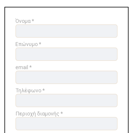
Όνομα *
Επώνυμο *
email *
Τηλέφωνο *
Περιοχή διαμονής *