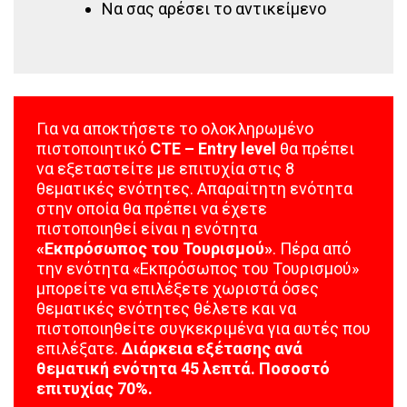
Να σας αρέσει το αντικείμενο
Για να αποκτήσετε το ολοκληρωμένο
πιστοποιητικό
CTE – Entry level
θα πρέπει
να εξεταστείτε με επιτυχία στις 8
θεματικές ενότητες. Απαραίτητη ενότητα
στην οποία θα πρέπει να έχετε
πιστοποιηθεί είναι η ενότητα
«Εκπρόσωπος του Τουρισμού»
. Πέρα από
την ενότητα «Εκπρόσωπος του Τουρισμού»
μπορείτε να επιλέξετε χωριστά όσες
θεματικές ενότητες θέλετε και να
πιστοποιηθείτε συγκεκριμένα για αυτές που
επιλέξατε.
Διάρκεια εξέτασης ανά
θεματική ενότητα 45 λεπτά. Ποσοστό
επιτυχίας 70%.