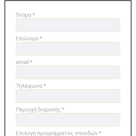
Όνομα *
Επώνυμο *
email *
Τηλέφωνο *
Περιοχή διαμονής *
Επιλογή προγράμματος σπουδών *