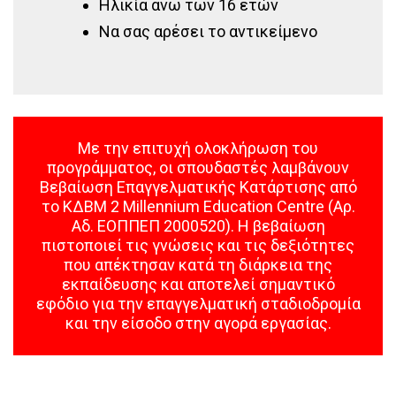
Ηλικία άνω των 16 ετών
Να σας αρέσει το αντικείμενο
Με την επιτυχή ολοκλήρωση του
προγράμματος, οι σπουδαστές λαμβάνουν
Βεβαίωση Επαγγελματικής Κατάρτισης από
το ΚΔΒΜ 2 Millennium Education Centre (Αρ.
Αδ. ΕΟΠΠΕΠ 2000520). Η βεβαίωση
πιστοποιεί τις γνώσεις και τις δεξιότητες
που απέκτησαν κατά τη διάρκεια της
εκπαίδευσης και αποτελεί σημαντικό
εφόδιο για την επαγγελματική σταδιοδρομία
και την είσοδο στην αγορά εργασίας.