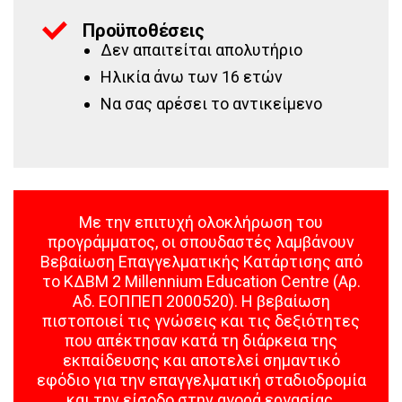
Προϋποθέσεις
Δεν απαιτείται απολυτήριο
Ηλικία άνω των 16 ετών
Να σας αρέσει το αντικείμενο
Με την επιτυχή ολοκλήρωση του
προγράμματος, οι σπουδαστές λαμβάνουν
Βεβαίωση Επαγγελματικής Κατάρτισης από
το ΚΔΒΜ 2 Millennium Education Centre (Αρ.
Αδ. ΕΟΠΠΕΠ 2000520). Η βεβαίωση
πιστοποιεί τις γνώσεις και τις δεξιότητες
που απέκτησαν κατά τη διάρκεια της
εκπαίδευσης και αποτελεί σημαντικό
εφόδιο για την επαγγελματική σταδιοδρομία
και την είσοδο στην αγορά εργασίας.