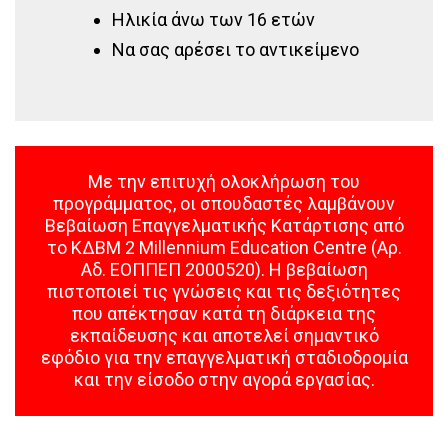
Ηλικία άνω των 16 ετών
Να σας αρέσει το αντικείμενο
Με την επιτυχή ολοκλήρωση του
προγράμματος, οι σπουδαστές λαμβάνουν
Βεβαίωση Επαγγελματικής Κατάρτισης από
το ΚΔΒΜ 2 Millennium Education Centre (Αρ.
Αδ. ΕΟΠΠΕΠ 2000520). Η βεβαίωση
πιστοποιεί τις γνώσεις και τις δεξιότητες
που απέκτησαν κατά τη διάρκεια της
εκπαίδευσης και αποτελεί σημαντικό
εφόδιο για την επαγγελματική σταδιοδρομία
και την είσοδο στην αγορά εργασίας.