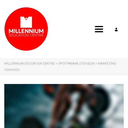
Toggle navig
MILLENNIUM EDUCATION CENTRE
>
ΠΡΟΓΡΑΜΜΑ ΣΠΟΥΔΩΝ
>
MARKETING
ΠΩΛΉΣΕΙΣ